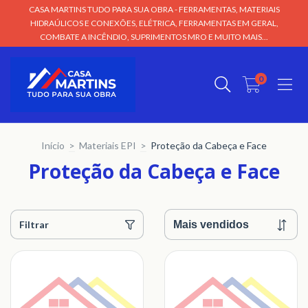
CASA MARTINS TUDO PARA SUA OBRA - FERRAMENTAS, MATERIAIS
HIDRAÚLICOS E CONEXÕES, ELÉTRICA, FERRAMENTAS EM GERAL,
COMBATE A INCÊNDIO, SUPRIMENTOS MRO E MUITO MAIS...
0
Início
>
Materiais EPI
>
Proteção da Cabeça e Face
Proteção da Cabeça e Face
Filtrar