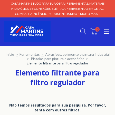
CASA MARTINS TUDO PARA SUA OBRA - FERRAMENTAS, MATERIAIS
HIDRAÚLICOS E CONEXÕES, ELÉTRICA, FERRAMENTAS EM GERAL,
COMBATE A INCÊNDIO, SUPRIMENTOS MRO E MUITO MAIS...
0
Início
>
Ferramentas
>
Abrasivos, polimento e pintura industrial
>
Pistolas para pintura e acessórios
>
Elemento filtrante para filtro regulador
Elemento filtrante para
filtro regulador
Não temos resultados para sua pesquisa. Por favor,
tente com outros filtros.