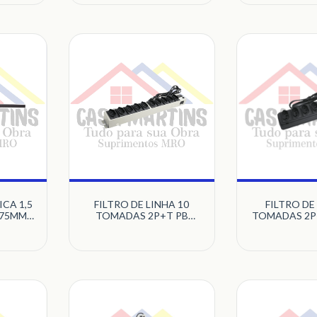
MULTICRAFT
CA 1,5
FILTRO DE LINHA 10
FILTRO DE
,75MM
TOMADAS 2P+T PB
TOMADAS 2P
 2P+T
METAL BEGE
PRETO MUL
TO
MULTICRAFT
T