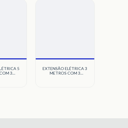
LÉTRICA 5
EXTENSÃO ELÉTRICA 3
COM 3
METROS COM 3
A CABO PP
TOMADAS 10A CABO PL
 CINZA
2X0 75MM CINZA
VA
DANEVA