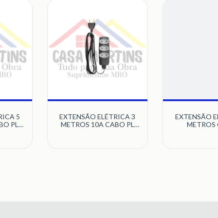
ICA 5
EXTENSÃO ELÉTRICA 3
EXTENSÃO E
BO PL
METROS 10A CABO PL
METROS 
FITE
2X0 75MM GRAFITE
TOMADAS 10
DANEVA
3X0 75MM
DANE