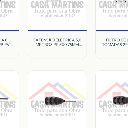
HA 8
EXTENSÃO ELÉTRICA 5,0
FILTRO DE 
PB PVC
METROS PP 3X0,75MM
TOMADAS 2P
RAFT
COM 3 TOMADAS 2P+T
MULTIC
10A PB BRANCO
MULTICRAFT