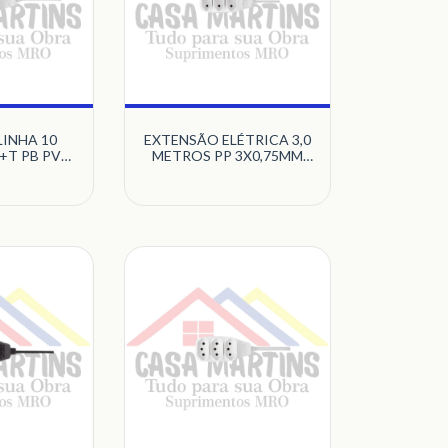
LINHA 10
EXTENSÃO ELÉTRICA 3,0
+T PB PVC
METROS PP 3X0,75MM
RAFT
COM 3 TOMADAS 2P+T
10A PB PRETO
MULTICRAFT