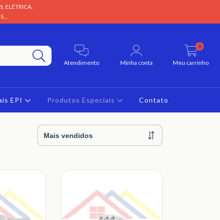
, ELÉTRICA,
...
0
Atendimento
Minha conta
Meu carrinho
ais EPI
Produtos Especiais
Contato