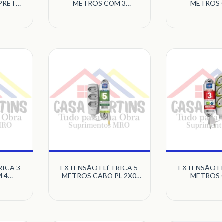
PRETO
METROS COM 3
METROS 
IX
TOMADAS 10A 2X0 75MM
TOMADAS 2
CORES SORTIDAS
CABO PP 3
DANEVA
GRAFITE 
ICA 3
EXTENSÃO ELÉTRICA 5
EXTENSÃO E
 4
METROS CABO PL 2X0
METROS 
PRETO
75MM CINZA DANEVA
TOMADAS 10
PP 2X0 75M