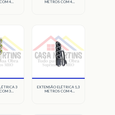
COM 4
METROS COM 4
P+T 10A
TOMADAS 2P+T
X0 75MM
TURQUESA DANEVA
DANEVA
LÉTRICA 3
EXTENSÃO ELÉTRICA 1,3
COM 3
METROS COM 4
A 2P CABO
TOMADAS 2P+T 10A
M DANEVA
CABO PP 3X0 75MM
GRAFITE DANEVA