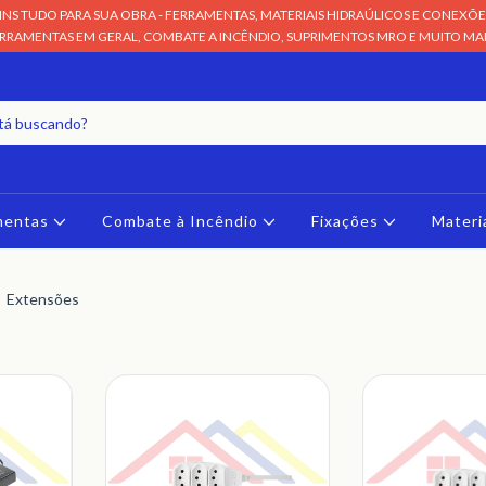
NS TUDO PARA SUA OBRA - FERRAMENTAS, MATERIAIS HIDRAÚLICOS E CONEXÕES
RRAMENTAS EM GERAL, COMBATE A INCÊNDIO, SUPRIMENTOS MRO E MUITO MAIS
mentas
Combate à Incêndio
Fixações
Materi
Extensões