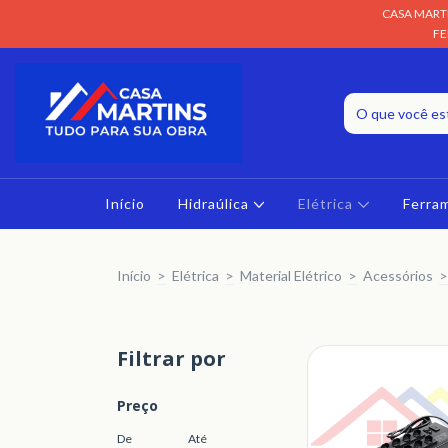
CASA MARTI
FE
Início
Hidraúlica
Elétrica
Ferra
Início
>
Elétrica
>
Material Elétrico
>
Acessórios
>
Filtrar por
Preço
De
Até