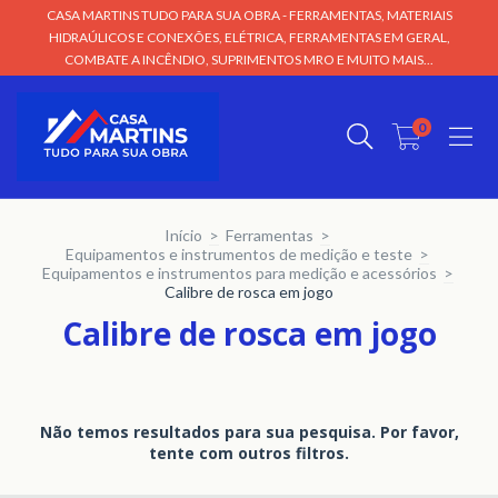
CASA MARTINS TUDO PARA SUA OBRA - FERRAMENTAS, MATERIAIS
HIDRAÚLICOS E CONEXÕES, ELÉTRICA, FERRAMENTAS EM GERAL,
COMBATE A INCÊNDIO, SUPRIMENTOS MRO E MUITO MAIS...
0
Início
>
Ferramentas
>
Equipamentos e instrumentos de medição e teste
>
Equipamentos e instrumentos para medição e acessórios
>
Calibre de rosca em jogo
Calibre de rosca em jogo
Não temos resultados para sua pesquisa. Por favor,
tente com outros filtros.