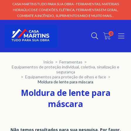
CASA MARTINS TUDO PARA SUA OBRA - FERRAMENTAS, MATERIAIS
HIDRAÚLICOS E CONEXÕES, ELÉTRICA, FERRAMENTAS EM GERAL,
COMBATE A INCÊNDIO, SUPRIMENTOS MRO E MUITO MAIS...
0
Início
>
Ferramentas
>
Equipamentos de proteção individual, coletiva, sinalização e
segurança
>
Equipamentos para proteção de olhos e face
>
Moldura de lente para máscara
Moldura de lente para
máscara
Não temos resultados para sua pesquisa. Por favor,