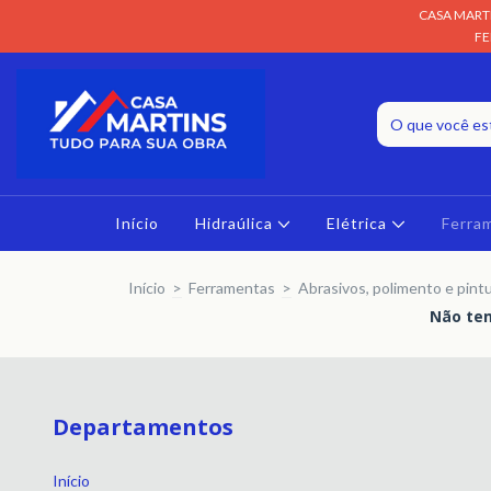
CASA MARTI
FE
Início
Hidraúlica
Elétrica
Ferra
Início
>
Ferramentas
>
Abrasivos, polimento e pintu
Não tem
Departamentos
Início