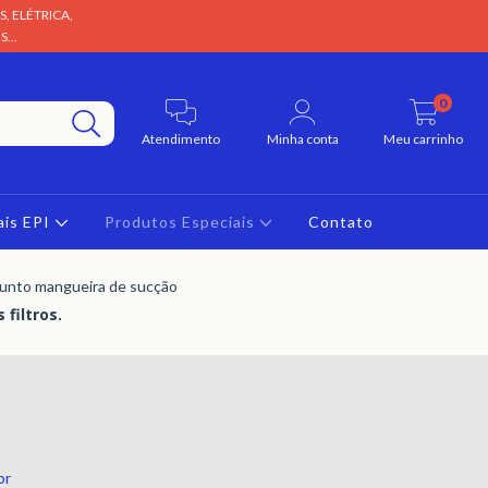
, ELÉTRICA,
...
0
Atendimento
Minha conta
Meu carrinho
ais EPI
Produtos Especiais
Contato
unto mangueira de sucção
filtros.
br