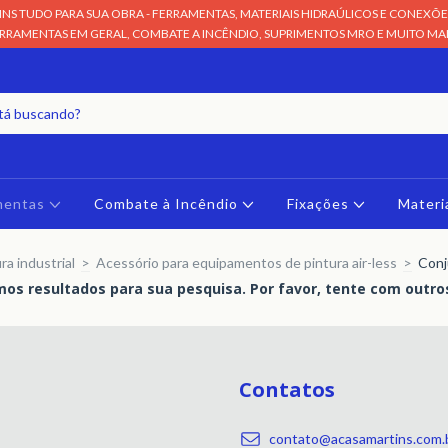
NS TUDO PARA SUA OBRA - FERRAMENTAS, MATERIAIS HIDRAÚLICOS E CONEXÕES
RRAMENTAS EM GERAL, COMBATE A INCÊNDIO, SUPRIMENTOS MRO E MUITO MAIS
mentas
Combate à Incêndio
Fixações
Materi
ra industrial
>
Acessório para equipamentos de pintura air-less
>
Conj
os resultados para sua pesquisa. Por favor, tente com outros 
Contatos
contato@acasamartins.com.