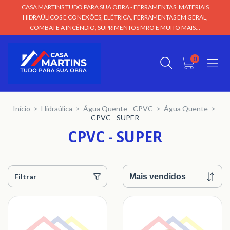
CASA MARTINS TUDO PARA SUA OBRA - FERRAMENTAS, MATERIAIS
HIDRAÚLICOS E CONEXÕES, ELÉTRICA, FERRAMENTAS EM GERAL,
COMBATE A INCÊNDIO, SUPRIMENTOS MRO E MUITO MAIS...
0
Início
>
Hidraúlica
>
Água Quente - CPVC
>
Água Quente
>
CPVC - SUPER
CPVC - SUPER
Filtrar