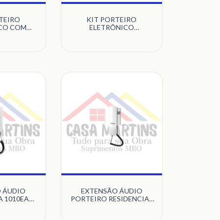
TEIRO
KIT PORTEIRO
CO COM
ELETRÔNICO
OR LCD 4
RESIDENCIAL IPR1010
V4010HS
BRANCO INTELBRAS
BRAS
 ÁUDIO
EXTENSÃO ÁUDIO
A 1010EA
PORTEIRO RESIDENCIAL
TELBRAS
BRANCO IPR8000IN
INTELBRAS