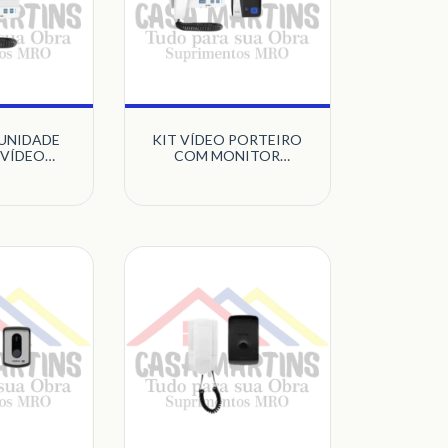
UNIDADE
KIT VÍDEO PORTEIRO
 VÍDEO
COM MONITOR
MONITOR
WIDESCREEN 4,3
EN 4,3
POLEGADAS 90.02.11.000
.02.13.004
CLASS HDL
 HDL