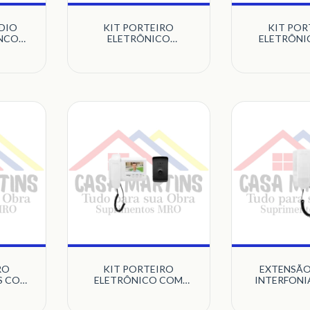
DIO
KIT PORTEIRO
KIT POR
ANCO
ELETRÔNICO
ELETRÔNI
S
RESIDENCIAL IPR8010
VÍDEO COL
BRANCO 4521010
BRANCO I
INTELBRAS
INTEL
RO
KIT PORTEIRO
EXTENSÃO
S COM
ELETRÔNICO COM
INTERFONI
 FIO
VÍDEO COLOR LCD 4
BRANCO IN
TO
BRANCO IVR1010