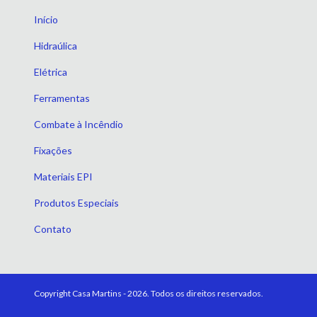
Início
Hidraúlica
Elétrica
Ferramentas
Combate à Incêndio
Fixações
Materiais EPI
Produtos Especiais
Contato
Copyright Casa Martins - 2026. Todos os direitos reservados.