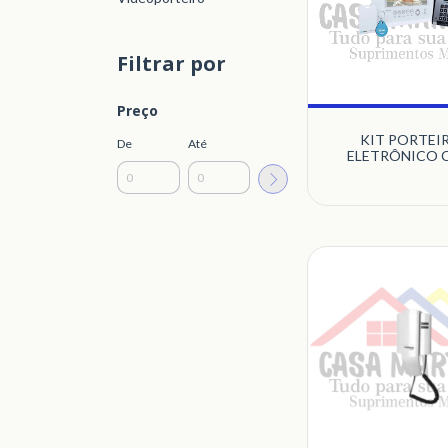
Filtrar por
Preço
KIT PORTEI
De
Até
ELETRÔNICO 
VÍDEO COLORIDO
SEVEN S COM M
DE CONTROLE
ACESSO BRANC