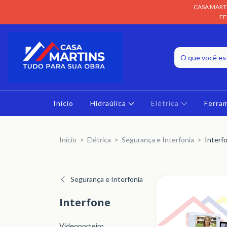
CASA MARTI
FE
Início
Hidraúlica
Elétrica
Ferra
Início
>
Elétrica
>
Segurança e Interfonia
>
Interf
Segurança e Interfonia
Interfone
Videoporteiro