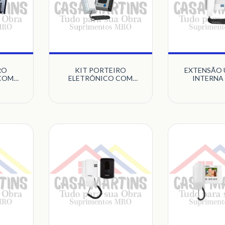
RO
KIT PORTEIRO
EXTENSÃO 
COM
ELETRÔNICO COM
INTERNA
 SENSE
TELEFONE BRANCO F-9S
PORTEIRO 
EMÓRIA
HDL
WIDESCRE
 DE
POLEGADAS 90
O HDL
CLASS