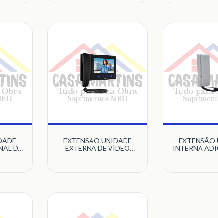
S
INTELBRAS
DADE
EXTENSÃO UNIDADE
EXTENSÃO 
NAL DE
EXTERNA DE VÍDEO
INTERNA ADI
7 TS
PRETO CONNECT-
ÁUDIO BRAN
CT
ADVANCE-CLASS
90.02.01.
HDL
90.02.11.005 HDL