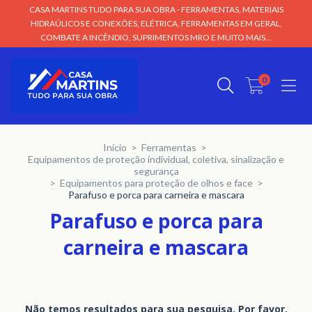
CASA MARTINS TUDO PARA SUA OBRA - FERRAMENTAS, MATERIAIS
HIDRAÚLICOS E CONEXÕES, ELÉTRICA, FERRAMENTAS EM GERAL,
COMBATE A INCÊNDIO, SUPRIMENTOS MRO E MUITO MAIS...
0
Início
>
Ferramentas
>
Equipamentos de proteção individual, coletiva, sinalização e
segurança
>
Equipamentos para proteção de olhos e face
>
Parafuso e porca para carneira e mascara
Parafuso e porca para
carneira e mascara
Não temos resultados para sua pesquisa. Por favor,