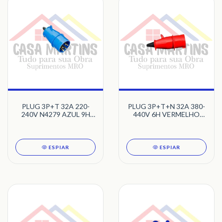
PLUG 3P+T 32A 220-
PLUG 3P+T+N 32A 380-
240V N4279 AZUL 9H
440V 6H VERMELHO
NEWKON STECK
N5276 NEWKON STECK
ESPIAR
ESPIAR