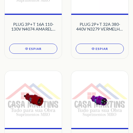
PLUG 3P+T 16A 110-
PLUG 2P+T 32A 380-
130V N4074 AMARELO
440V N3279 VERMELHO
4H NEWKON STECK
9H NEWKON STECK
ESPIAR
ESPIAR