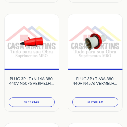
PLUG 3P+T+N 16A 380-
PLUG 3P+T 63A 380-
440V N5076 VERMELHO
440V N4576 VERMELHO
6H NEWKON STECK
6H NEWKON STECK
ESPIAR
ESPIAR