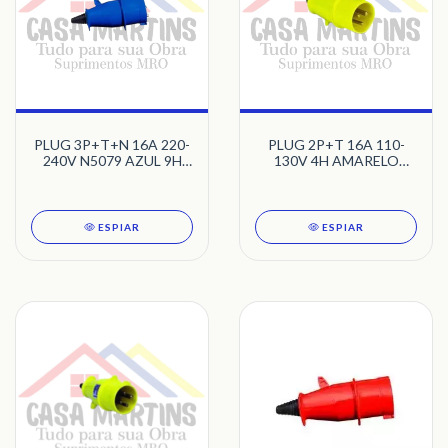
PLUG 3P+T+N 16A 220-
PLUG 2P+T 16A 110-
240V N5079 AZUL 9H
130V 4H AMARELO
NEWKON STECK
NEWKON N-3074
STECK
ESPIAR
ESPIAR