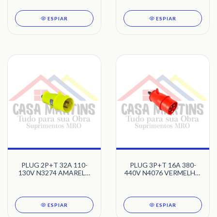
ESPIAR
ESPIAR
PLUG 2P+T 32A 110-
PLUG 3P+T 16A 380-
130V N3274 AMARELO
440V N4076 VERMELHO
4H NEWKON STECK
6H NEWKON STECK
ESPIAR
ESPIAR