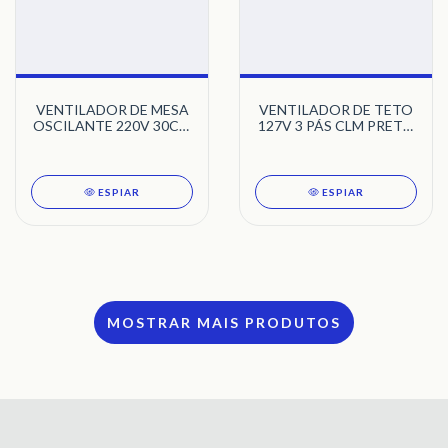
VENTILADOR DE MESA
VENTILADOR DE TETO
OSCILANTE 220V 30CM
127V 3 PÁS CLM PRETO
BRANCO 3 PÁS DELTA
LED 3000K LYKAN 1528
TURBI 623200 VENTI-
TRON
DELTA
ESPIAR
ESPIAR
MOSTRAR MAIS PRODUTOS