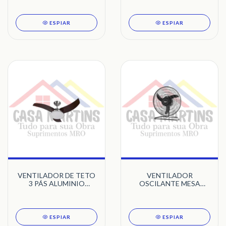
ESPIAR
ESPIAR
VENTILADOR DE TETO
VENTILADOR
3 PÁS ALUMINIO
OSCILANTE MESA
ESCOVADO LED
50CM BIVOLT 140W
VENOM 127V TRON
PRETO 3 PÁS COM
GRADE TRON BIVOLT
ESPIAR
ESPIAR