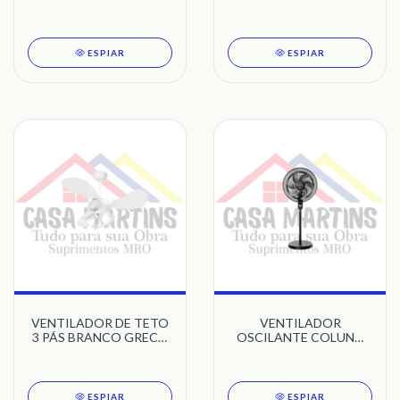
TRON
40CM 127V EROS
PRETO CADENCE
ESPIAR
ESPIAR
VENTILADOR DE TETO
VENTILADOR
3 PÁS BRANCO GRECO
OSCILANTE COLUNA
TRON
42CM TURBO
CONFORTO PRETO
CADENCE
ESPIAR
ESPIAR