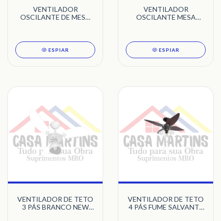
VENTILADOR
VENTILADOR
OSCILANTE DE MESA
OSCILANTE MESA
50CM PRETO 6 PÁS
30CM 127V DELTA
BIVOLT VENTURA COM
TURBI VERMELHO
GRADE VENTI-DELTA
VENTI-DELTA
ESPIAR
ESPIAR
VENTILADOR DE TETO
VENTILADOR DE TETO
3 PÁS BRANCO NEW
4 PÁS FUME SALVANTE
CRISTAL LIGHT VENTI-
TRON