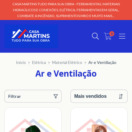
CASA MARTINS TUDO PARA SUA OBRA - FERRAMENTAS, MATERIAIS
HIDRAÚLICOS E CONEXÕES, ELÉTRICA, FERRAMENTAS EM GERAL,
COMBATE A INCÊNDIO, SUPRIMENTOS MRO E MUITO MAIS...
0
Início
>
Elétrica
>
Material Elétrico
>
Ar e Ventilação
Ar e Ventilação
Filtrar