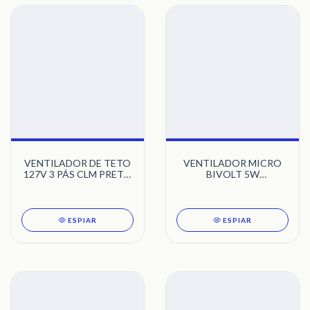
VENTILADOR DE TETO
VENTILADOR MICRO
127V 3 PÁS CLM PRETO
BIVOLT 5W
LED 6500K LYKAN 1524
120X120X38MM RT-120
TRON
53102 EC NEWORK
ESPIAR
ESPIAR